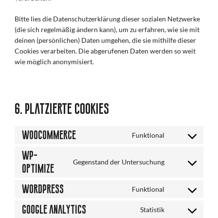
Bitte lies die Datenschutzerklärung dieser sozialen Netzwerke
(die sich regelmäßig ändern kann), um zu erfahren, wie sie mit
deinen (persönlichen) Daten umgehen, die sie mithilfe dieser
Cookies verarbeiten. Die abgerufenen Daten werden so weit
wie möglich anonymisiert.
6. Platzierte Cookies
WooCommerce
Funktional
Consent
to
WP-
service
Gegenstand der Untersuchung
Consent
Optimize
woocommerce
to
WordPress
service
Funktional
Consent
wp-
to
Google Analytics
Statistik
optimize
Consent
service