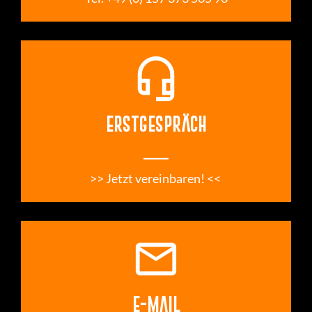
headset_mic
ERSTGESPRÄCH
___
>> Jetzt vereinbaren! << 
email
E-MAIL