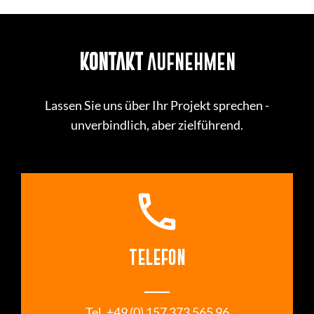
KONTAKT
AUFNEHMEN
Lassen Sie uns über Ihr Projekt sprechen -
unverbindlich, aber zielführend.
call
TELEFON
___
 Tel. +49 (0) 157 373 565 96 