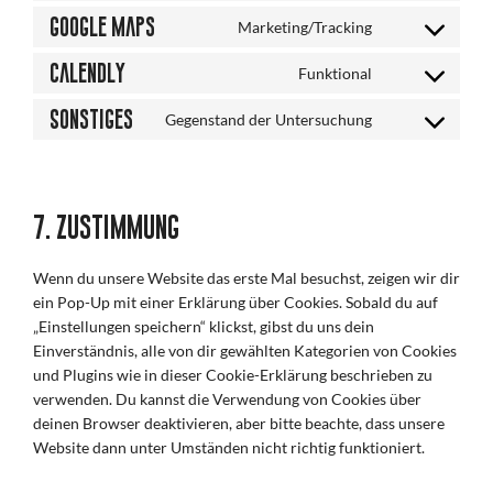
to
wordpress
Google Maps
Marketing/Tracking
Consent
service
to
google-
Calendly
Funktional
Consent
service
analytics
to
google-
Sonstiges
Gegenstand der Untersuchung
Consent
service
maps
to
calendly
service
sonstiges
7. Zustimmung
Wenn du unsere Website das erste Mal besuchst, zeigen wir dir
ein Pop-Up mit einer Erklärung über Cookies. Sobald du auf
„Einstellungen speichern“ klickst, gibst du uns dein
Einverständnis, alle von dir gewählten Kategorien von Cookies
und Plugins wie in dieser Cookie-Erklärung beschrieben zu
verwenden. Du kannst die Verwendung von Cookies über
deinen Browser deaktivieren, aber bitte beachte, dass unsere
Website dann unter Umständen nicht richtig funktioniert.