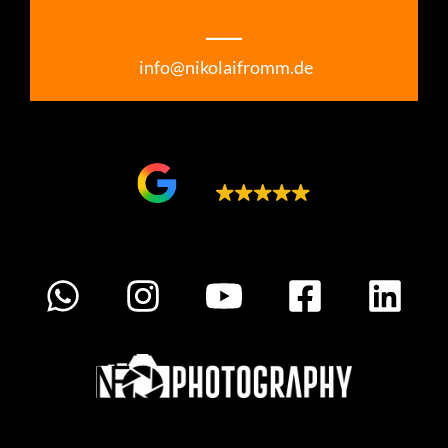
___
info@nikolaifromm.de
Google bewertet
5.0