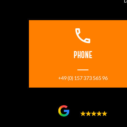
L
call
PHONE
___
 +49 (0) 157 373 565 96 
Google bewertet
5.0