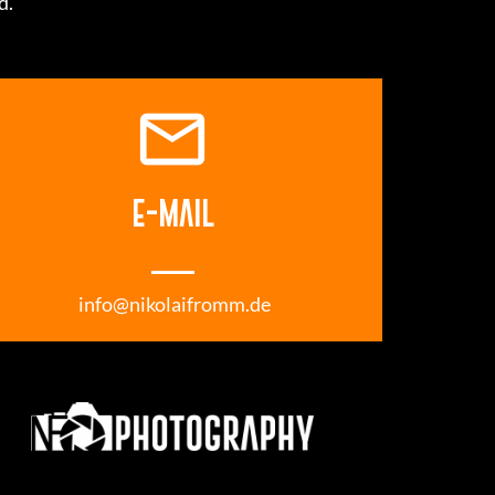
d.
email
E-MAIL
___
info@nikolaifromm.de