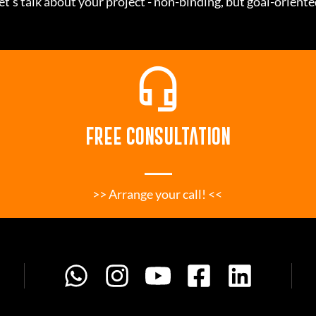
et's talk about your project - non-binding, but goal-oriente
headset_mic
FREE CONSULTATION
___
>> Arrange your call! << 