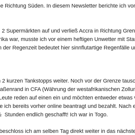
eise Richtung Süden. In diesem Newsletter berichte ich vo
ei 2 Supermärkten auf und verließ Accra in Richtung Gr
rika war, musste ich vor einem heftigen Unwetter mit Sta
 der Regenzeit bedeutet hier sinnflutartige Regenfälle u
2 kurzen Tankstopps weiter. Noch vor der Grenze tausch
ßenrand in CFA (Währung der westafrikanischen Zollunio
 Leute reden auf einen ein und möchten entweder etwa
e ich bereits vorher online beantragt und bezahlt. Nac
½ Stunden endlich geschafft! Ich war in Togo.
 beschloss ich am selben Tag direkt weiter in das nächst