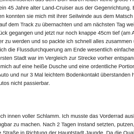
in 45 Jahre alter Land-Cruiser aus der Gegenrichtung. 
n konnten sie mich mit ihrer Seilwinde aus dem Matsch 
t auf dem Track zu übernachten und am nächsten Tag we
ück gegangen und jetzt nur noch knappe 45cm tief (am
er zu werden und so packte ich schnell alles zusammen 
 sich die Flussdurchquerung am Ende wesentlich einfache
ersten Stadt war im Vergleich zur Strecke vorher entspann
ich auf eine heiße Dusche und eine ordentliche Portion
Auto und nur 3 Mal leichtem Bodenkontakt überstanden h
utos nicht passierbar.
uch innen voller Schlamm. Ich musste das Vorderrad a
ngbar zu machen. Nach 2 Tagen Instand setzten, putze
ie Straße in Richtung der Hauptstadt Jaunde. Da die Qua