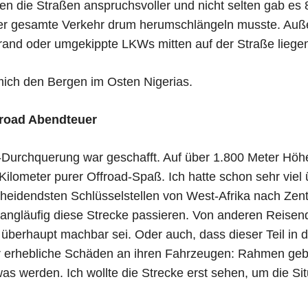
n die Straßen anspruchsvoller und nicht selten gab es
der gesamte Verkehr drum herumschlängeln musste. Auße
rand oder umgekippte LKWs mitten auf der Straße liege
mich den Bergen im Osten Nigerias.
froad Abendteuer
a-Durchquerung war geschafft. Auf über 1.800 Meter Höhe
lometer purer Offroad-Spaß. Ich hatte schon sehr viel ü
scheidendsten Schlüsselstellen von West-Afrika nach Zen
ngläufig diese Strecke passieren. Von anderen Reisenden
überhaupt machbar sei. Oder auch, dass dieser Teil in 
er erhebliche Schäden an ihren Fahrzeugen: Rahmen ge
s werden. Ich wollte die Strecke erst sehen, um die Sit