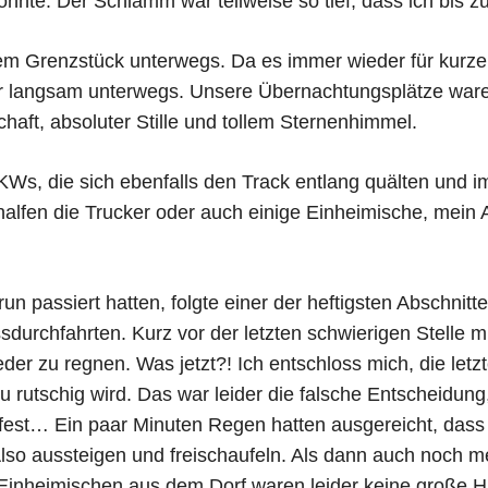
önnte. Der Schlamm war teilweise so tief, dass ich bis z
em Grenzstück unterwegs. Da es immer wieder für kurze 
r langsam unterwegs. Unsere Übernachtungsplätze waren
haft, absoluter Stille und tollem Sternenhimmel.
LKWs, die sich ebenfalls den Track entlang quälten und
halfen die Trucker oder auch einige Einheimische, mein 
 passiert hatten, folgte einer der heftigsten Abschnitt
sdurchfahrten. Kurz vor der letzten schwierigen Stelle m
er zu regnen. Was jetzt?! Ich entschloss mich, die letz
u rutschig wird. Das war leider die falsche Entscheidun
lle fest… Ein paar Minuten Regen hatten ausgereicht, das
Also aussteigen und freischaufeln. Als dann auch noch m
 Einheimischen aus dem Dorf waren leider keine große Hil