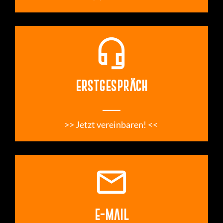
headset_mic
ERSTGESPRÄCH
___
>> Jetzt vereinbaren! << 
email
E-MAIL