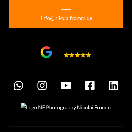
___
info@nikolaifromm.de
Google bewertet
5.0