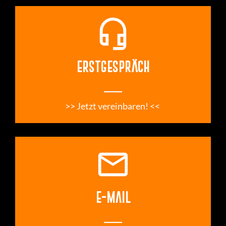
headset_mic
ERSTGESPRÄCH
___
>> Jetzt vereinbaren! << 
email
E-MAIL
___