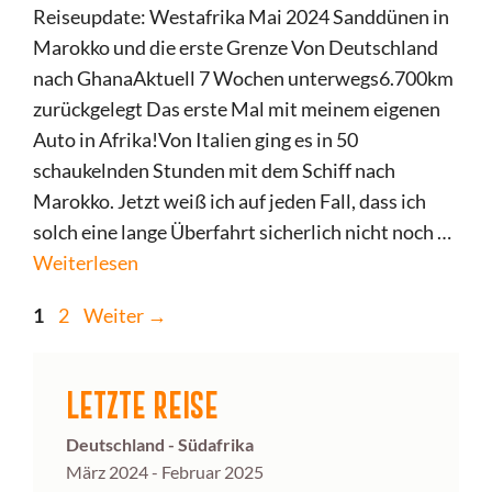
Reiseupdate: Westafrika Mai 2024 Sanddünen in
Marokko und die erste Grenze Von Deutschland
nach GhanaAktuell 7 Wochen unterwegs6.700km
zurückgelegt Das erste Mal mit meinem eigenen
Auto in Afrika!Von Italien ging es in 50
schaukelnden Stunden mit dem Schiff nach
Marokko. Jetzt weiß ich auf jeden Fall, dass ich
solch eine lange Überfahrt sicherlich nicht noch …
Weiterlesen
Seite
Seite
1
2
Weiter
→
LETZTE REISE
Deutschland - Südafrika
März 2024 - Februar 2025