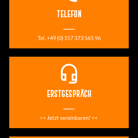
TELEFON
___
 Tel. +49 (0) 157 373 565 96 
headset_mic
ERSTGESPRÄCH
___
>> Jetzt vereinbaren! << 