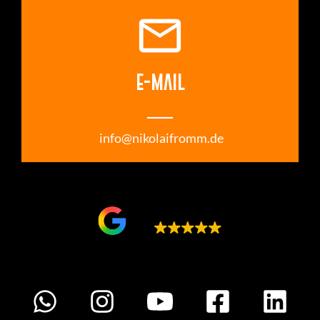
email
E-MAIL
___
info@nikolaifromm.de
Google bewertet
5.0