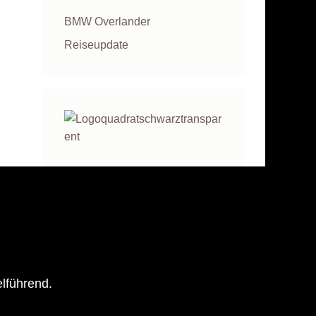
BMW Overlander
Reiseupdate
elführend.