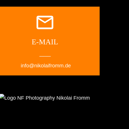
email
E-MAIL
___
info@nikolaifromm.de