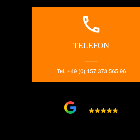
call
TELEFON
___
 Tel. +49 (0) 157 373 565 96 
Google bewertet
5.0