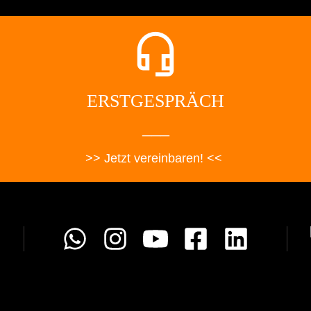
headset_mic
ERSTGESPRÄCH
___
>> Jetzt vereinbaren! << 