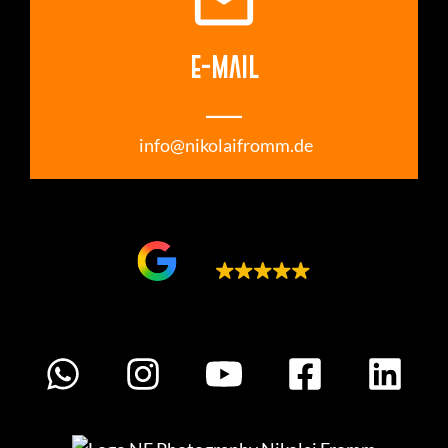
email
E-MAIL
___
info@nikolaifromm.de
Google bewertet
5.0