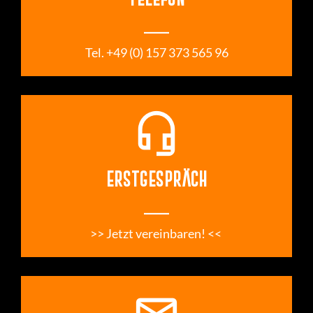
___
 Tel. +49 (0) 157 373 565 96 
headset_mic
ERSTGESPRÄCH
___
>> Jetzt vereinbaren! << 